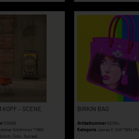
BIRKIN BAG
M KOPF – SCENE
Artikelnummer
SG054
er
DS059
Kategorie
James F. Gill *1934 (Ma
ietmar Schönherr *1960
ürlich, Foto, Surreal,