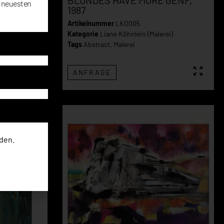
BLONDES HAVE MORE GENF,
e neuesten
1987
Artikelnummer
LKO005
Kategorie
Liane Köhnlein (Malerei)
Tags
Abstract
,
Malerei
ANFRAGE
den.