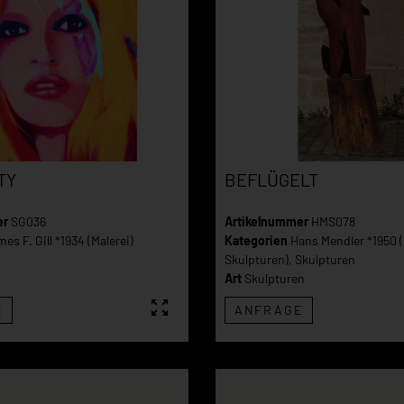
TY
BEFLÜGELT
er
SG036
Artikelnummer
HMS078
es F. Gill *1934 (Malerei)
Kategorien
Hans Mendler *1950 (
Skulpturen)
,
Skulpturen
Art
Skulpturen
E
ANFRAGE