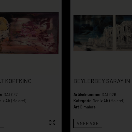
AT KOPFKINO
BEYLERBEY SARAY IN
er
DAL037
Artikelnummer
DAL026
iz Alt (Malerei)
Kategorie
Deniz Alt (Malerei)
Art
Ölmalerei
E
ANFRAGE