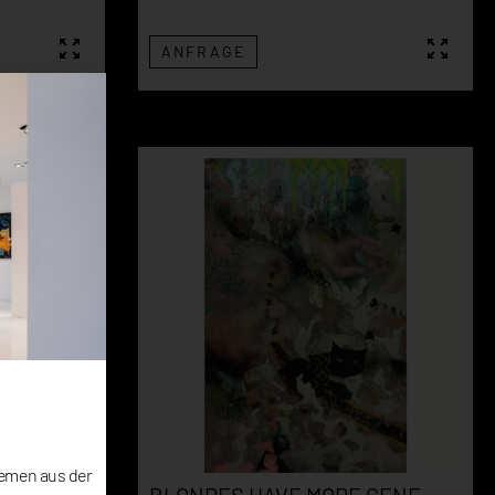
ANFRAGE
hemen aus der
EN I