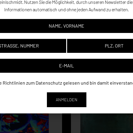
einlschmidt. Nutzen Sie die Möglichkeit, durch unseren Newsletter di
Informationen automatisch und ohne jeden Aufwand zu erhalten.
er
ALA0033
Artikelnummer
DAL033
rea Langensiepen (Malerei)
Kategorie
Deniz Alt (Malerei)
Art
Ölmalerei
E
ANFRAGE
e Richtlinien zum
Datenschutz
gelesen und bin damit einverstan
ANMELDEN