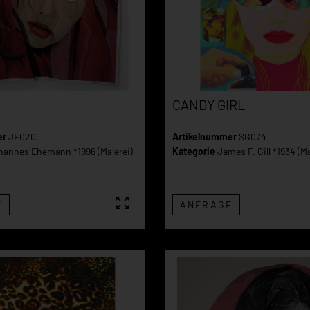
CANDY GIRL
er
JE020
Artikelnummer
SG074
hannes Ehemann *1996 (Malerei)
Kategorie
James F. Gill *1934 (Ma
E
ANFRAGE