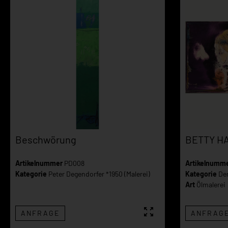
Beschwörung
BETTY H
Artikelnummer
PD008
Artikelnumm
Kategorie
Peter Degendorfer *1950 (Malerei)
Kategorie
Den
Art
Ölmalerei
ANFRAGE
ANFRAG