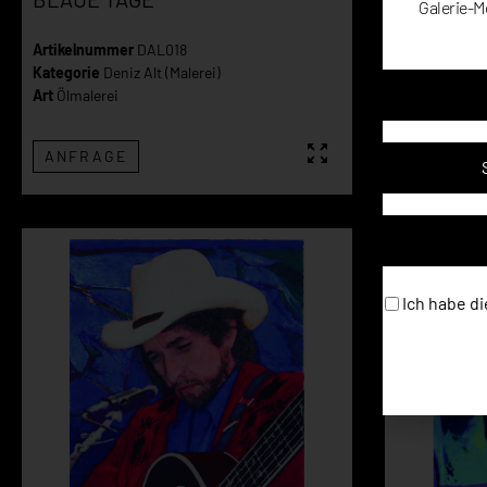
Galerie-M
Artikelnummer
DAL018
Artikelnumm
Kategorie
Deniz Alt (Malerei)
Kategorie
And
Art
Ölmalerei
ANFRAGE
ANFRAG
Ich habe di