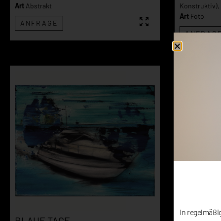
Art
Abstrakt
Konstruktiv)
,
Art
Foto
ANFRAGE
ANFRAG
In regelmäßi
BLAUE TAGE
BLAUES 