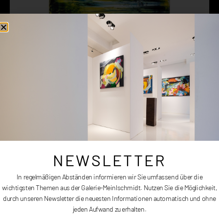
ABSTRACT PAINTING 11
NEWSLETTER
Artikelnummer
SGS017
Kategorie
Stephan Georg Schön (Malerei & Skulpturen)
In regelmäßigen Abständen informieren wir Sie umfassend über die
Art
Abstract
wichtigsten Themen aus der Galerie-Meinlschmidt. Nutzen Sie die Möglichkeit,
durch unseren Newsletter die neuesten Informationen automatisch und ohne
ANFRAGE
jeden Aufwand zu erhalten.