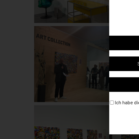
In regelmäßi
Galerie-M
Ich habe di