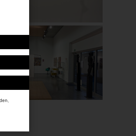
hemen aus der
e neuesten
den.