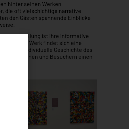
en hinter seinen Werken
r, die oft vielschichtige narrative
oten den Gästen spannende Einblicke
sweise.
er Ausstellung ist ihre informative
gestellten Werk findet sich eine
g, die die individuelle Geschichte des
n Besucherinnen und Besuchern einen
licht.