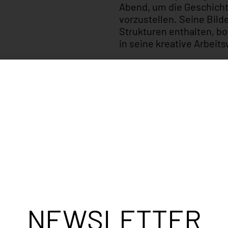
Abend, um die Geschicht
vorzustellen. Seine Bilde
Strukturen enthalten, b
in seine kreative Arbeit
Ein besonderes Merkmal d
Gestaltung: Zu jedem aus
schriftliche Beschreibun
Bildes erläutert und de
vertieften Zugang ermög
NEWSLETTER