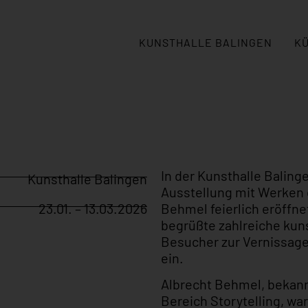
KUNSTHALLE BALINGEN
K
In der Kunsthalle Balin
Kunsthalle Balingen
Ausstellung mit Werken
Behmel feierlich eröffne
23.01. – 13.03.2026
begrüßte zahlreiche kun
Besucher zur Vernissage u
ein.
Albrecht Behmel, bekannt
Bereich Storytelling, w