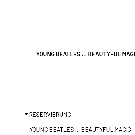
In regelmäß
der Galerie-
YOUNG BEATLES … BEAUTYFUL MAG
Ich habe di