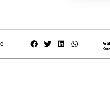
NEWSLETTER
igen Abständen informieren wir Sie umfassend über die wichtigste
Meinlschmidt. Nutzen Sie die Möglichkeit, durch unseren Newsletter
Informationen automatisch und ohne jeden Aufwand zu erhalten.
IC
Art
Kate
e Richtlinien zum
Datenschutz
gelesen und bin damit einverstan
ANMELDEN