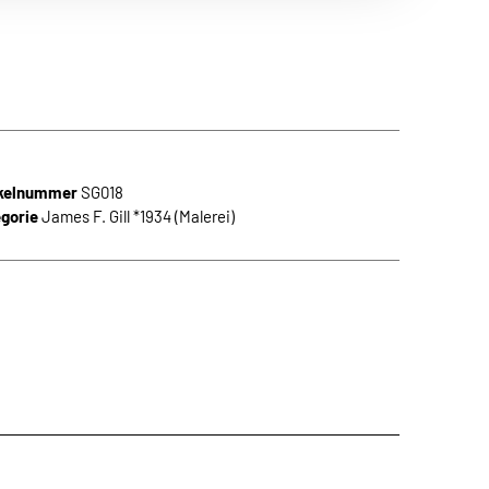
n Themen aus
 die neuesten
ikelnummer
SG018
gorie
James F. Gill *1934 (Malerei)
den.