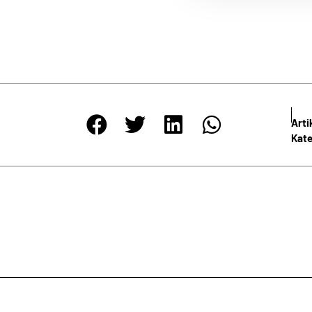
NEWSLETTER
igen Abständen informieren wir Sie umfassend über die wichtigste
Meinlschmidt. Nutzen Sie die Möglichkeit, durch unseren Newsletter
Informationen automatisch und ohne jeden Aufwand zu erhalten.
Art
Kate
e Richtlinien zum
Datenschutz
gelesen und bin damit einverstan
ANMELDEN