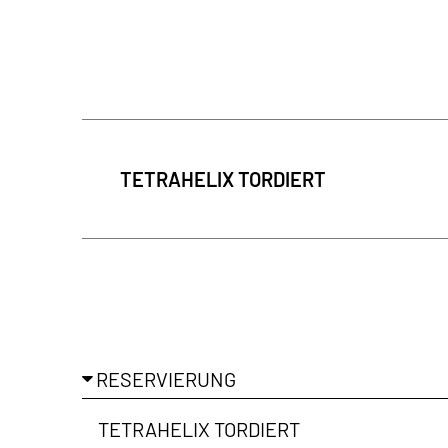
In regelmäß
der Galerie-
TETRAHELIX TORDIERT
Ich habe di