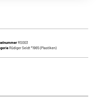
n Themen aus
 die neuesten
ikelnummer
RS003
gorie
Rüdiger Seidt *1965 (Plastiken)
den.