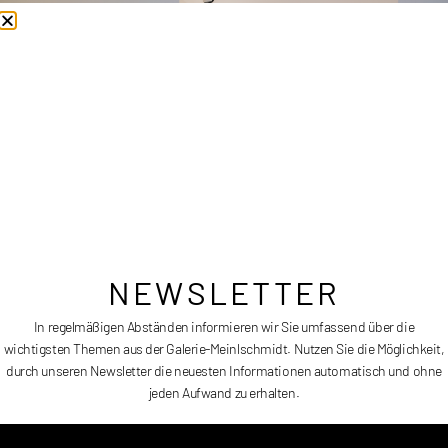
Auflage:
10 + 2AE
Größe:
45 x 80 cm
Erscheinungsdatum:
2022
Preis auf Anfrage
NEWSLETTER
In regelmäßigen Abständen informieren wir Sie umfassend über die
wichtigsten Themen aus der Galerie-Meinlschmidt. Nutzen Sie die Möglichkeit,
durch unseren Newsletter die neuesten Informationen automatisch und ohne
jeden Aufwand zu erhalten.
STRIPE 2 – 1.1588