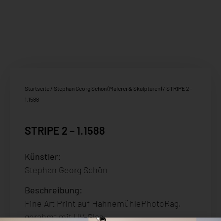
Startseite
/
Stephan Georg Schön (Malerei & Skulpturen)
/ STRIPE 2 –
1.1588
STRIPE 2 – 1.1588
Künstler:
Stephan Georg Schön
Beschreibung
:
Fine Art Print auf HahnemühlePhotoRag,
gerahmt mit UV-Glas