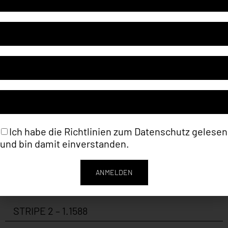
Artikelnummer
SGS034
Kategorie
Stephan Georg Schön (Malerei &
Skulpturen)
Schlagwort
Stripes
Ich habe die Richtlinien zum
Datenschutz
gelesen
und bin damit einverstanden.
ANMELDEN