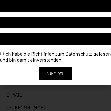
Artikelnummer
LKO032
Kategorie
Liane Köhnlein (Malerei)
Tags
Abstract
,
Malerei
Ich habe die Richtlinien zum
Datenschutz
gelesen
und bin damit einverstanden.
ANMELDEN