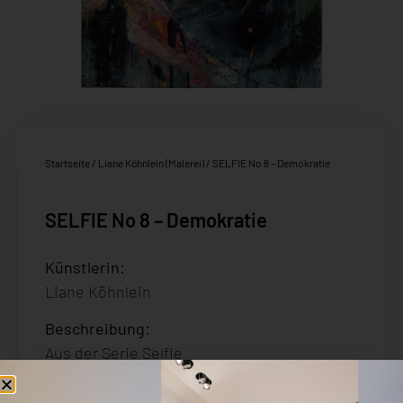
Startseite
/
Liane Köhnlein (Malerei)
/ SELFIE No 8 – Demokratie
SELFIE No 8 – Demokratie
Künstlerin:
Liane Köhnlein
Beschreibung
:
Aus der Serie Selfie
Acryl auf Leinen / Platte
Signiert und datiert