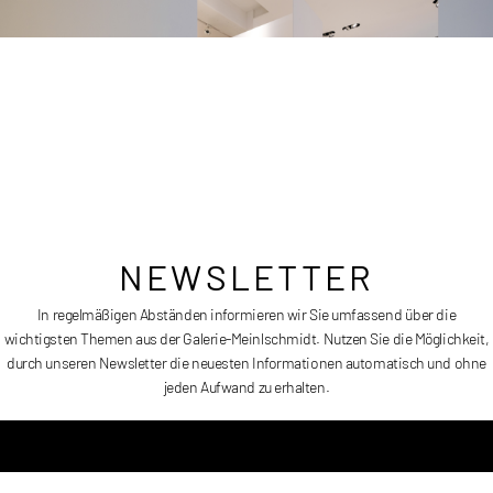
Größe:
130 x 90 cm
Erscheinungsdatum:
2018
Preis:
Auf Anfrage
NEWSLETTER
In regelmäßigen Abständen informieren wir Sie umfassend über die
wichtigsten Themen aus der Galerie-Meinlschmidt. Nutzen Sie die Möglichkeit,
durch unseren Newsletter die neuesten Informationen automatisch und ohne
SELFIE No 8 – Demokratie
jeden Aufwand zu erhalten.