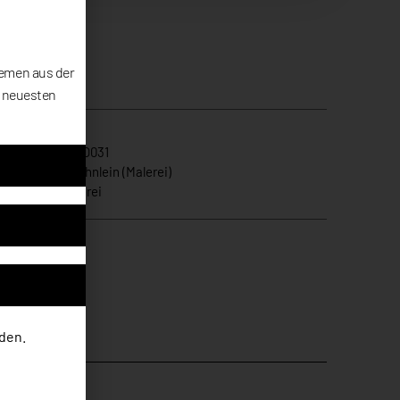
hemen aus der
e neuesten
ikelnummer
LKO031
gorie
Liane Köhnlein (Malerei)
s
Abstract
,
Malerei
den.