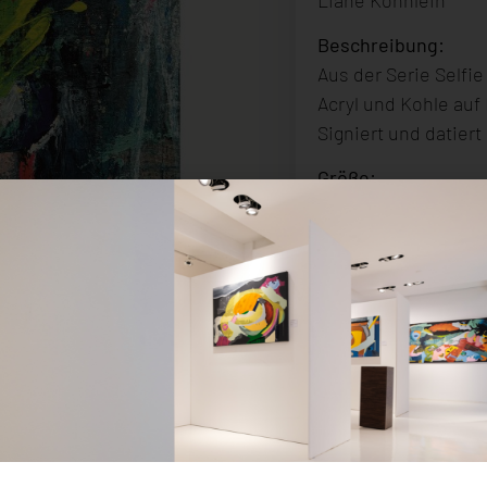
Beschreibung
:
Aus der Serie Selfie
Acryl und Kohle auf 
Signiert und datiert
Größe:
130 x 90 cm
Erscheinungsdatu
2018
Preis:
Auf Anfrage