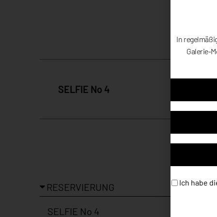
In regelmäßi
Galerie-M
SELFIE No 4
Ich habe di