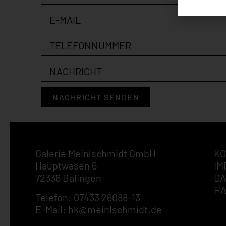
NACHRICHT SENDEN
Galerie Meinlschmidt GmbH
KO
Hauptwasen 6
IM
72336 Balingen
DA
H
Telefon: 07433 26088-13
E-Mail: hk@meinlschmidt.de