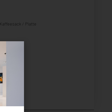
Kaffeesack / Platte
m: