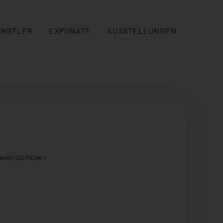
ÜNSTLER
EXPONATE
AUSSTELLUNGEN
erei)
/ SELFIE No 4