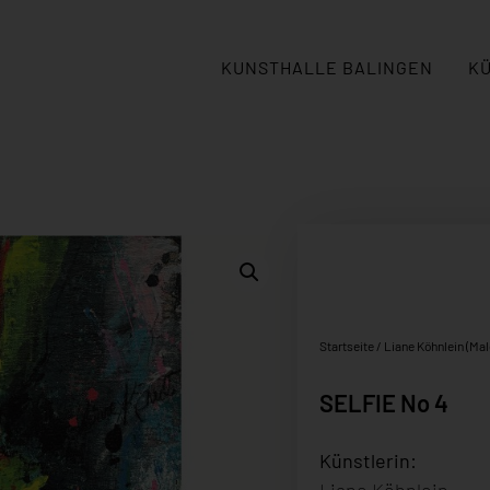
KUNSTHALLE BALINGEN
K
Startseite
/
Liane Köhnlein (Mal
SELFIE No 4
Künstlerin:
Liane Köhnlein