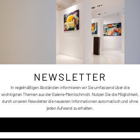
Größe:
60 x 50 cm
Erscheinungsdatum:
2014
Preis:
Auf Anfrage
NEWSLETTER
In regelmäßigen Abständen informieren wir Sie umfassend über die
wichtigsten Themen aus der Galerie-Meinlschmidt. Nutzen Sie die Möglichkeit,
Portrait einer Frau 2
durch unseren Newsletter die neuesten Informationen automatisch und ohne
jeden Aufwand zu erhalten.
Artikelnummer
HMB010