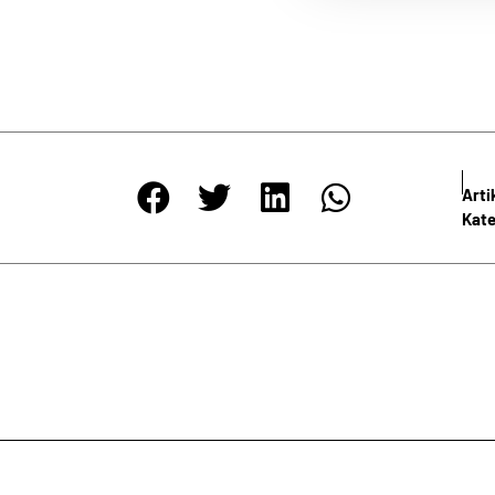
NEWSLETTER
igen Abständen informieren wir Sie umfassend über die wichtigste
Meinlschmidt. Nutzen Sie die Möglichkeit, durch unseren Newsletter
Informationen automatisch und ohne jeden Aufwand zu erhalten.
Art
Kate
e Richtlinien zum
Datenschutz
gelesen und bin damit einverstan
ANMELDEN