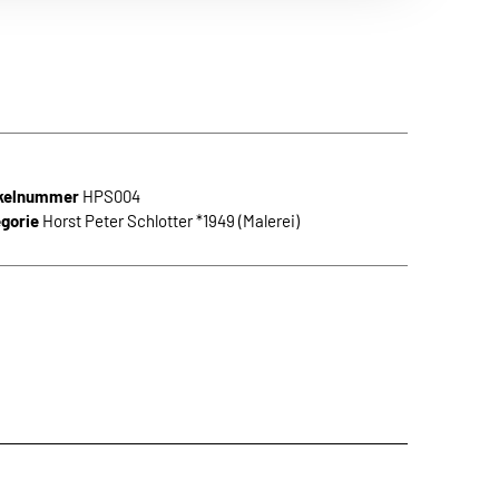
n Themen aus
 die neuesten
ikelnummer
HPS004
gorie
Horst Peter Schlotter *1949 (Malerei)
den.