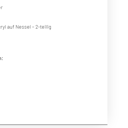
er
yl auf Nessel – 2-teilig
m: