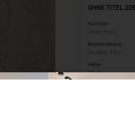
OHNE TITEL 209
Künstler:
Zeljko Rusic
Beschreibung
:
Skulptur, Efeu
Höhe:
175 cm
Erscheinungsdatu
2026
Preis:
Auf Anfrage