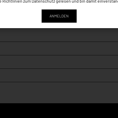
e Richtlinien zum
Datenschutz
gelesen und bin damit einverstan
ANMELDEN