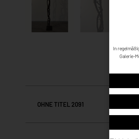
In regelmäßi
Galerie-M
OHNE TITEL 2091