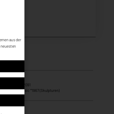
hemen aus der
e neuesten
ikelnummer
ZR2091
gorie
Zeljko Rusic *1967 (Skulpturen)