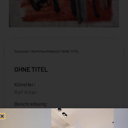
Startseite
/
Rolf Kilian (Malerei)
/ OHNE TITEL
OHNE TITEL
Künstler:
Rolf Kilian
Beschreibung
:
Eitempera auf Leinwand
Größe: