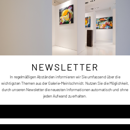
100 x 100 cm
Erscheinungsdatum:
2022
Preis auf Anfrage
NEWSLETTER
In regelmäßigen Abständen informieren wir Sie umfassend über die
wichtigsten Themen aus der Galerie-Meinlschmidt. Nutzen Sie die Möglichkeit,
OHNE TITEL
durch unseren Newsletter die neuesten Informationen automatisch und ohne
jeden Aufwand zu erhalten.
Artikelnummer
RKI002