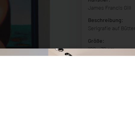
James Francis Gill
Beschreibung:
Serigrafie auf Bütt
Größe:
100 x 70 cm
Erscheinungsdatu
2012
Preis:
Auf Anfrage