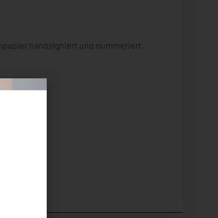
enpapier handsigniert und nummeriert
m: