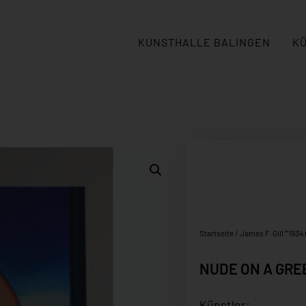
KUNSTHALLE BALINGEN
K
Startseite
/
James F. Gill *1934 
NUDE ON A GR
Künstler: