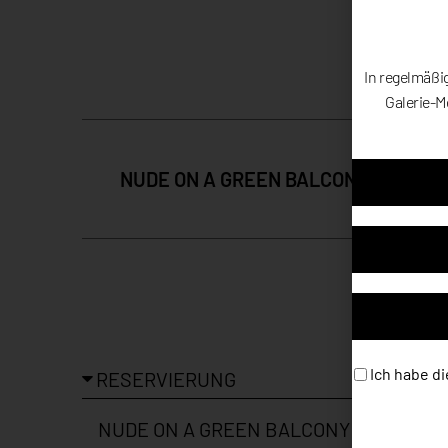
In regelmäßi
Galerie-M
NUDE ON A GREEN BALCONY
Ich habe di