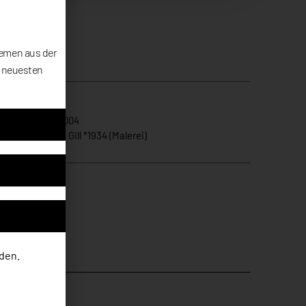
hemen aus der
e neuesten
ikelnummer
SG004
gorie
James F. Gill *1934 (Malerei)
den.