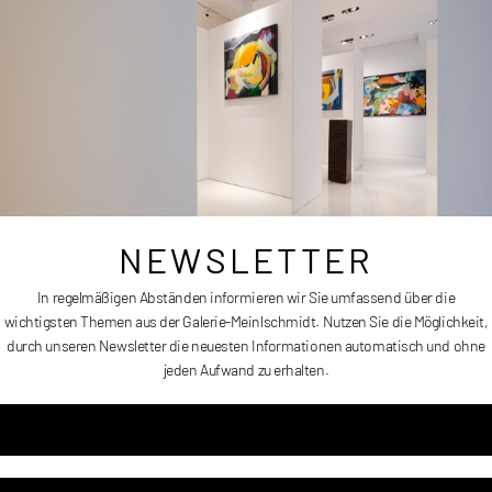
Größe:
70 x 60 cm
Erscheinungsdatum:
2015
Preis auf Anfrage
NEWSLETTER
In regelmäßigen Abständen informieren wir Sie umfassend über die
wichtigsten Themen aus der Galerie-Meinlschmidt. Nutzen Sie die Möglichkeit,
durch unseren Newsletter die neuesten Informationen automatisch und ohne
jeden Aufwand zu erhalten.
MM PEARLS AND DIAMONDS