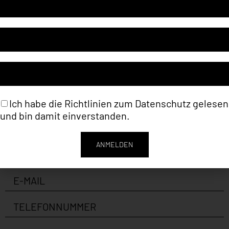
Artikelnummer
SG035
Kategorie
James F. Gill *1934 (Malerei)
Ich habe die Richtlinien zum
Datenschutz
gelesen
und bin damit einverstanden.
ANMELDEN