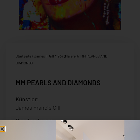
Startseite
/
James F. Gill *1934 (Malerei)
/ MM PEARLS AND
DIAMONDS
MM PEARLS AND DIAMONDS
Künstler:
James Francis Gill
Beschreibung:
Serigrafie auf Büttenpapier handsigniert
und nummeriert