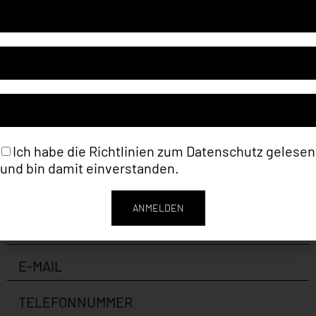
Artikelnummer
SG002
Kategorie
James F. Gill *1934 (Malerei)
Ich habe die Richtlinien zum
Datenschutz
gelesen
und bin damit einverstanden.
ANMELDEN