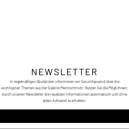
Größe:
100 x 70 cm
Erscheinungsdatum:
2012
Preis:
Auf Anfrage
NEWSLETTER
In regelmäßigen Abständen informieren wir Sie umfassend über die
wichtigsten Themen aus der Galerie-Meinlschmidt. Nutzen Sie die Möglichkeit,
durch unseren Newsletter die neuesten Informationen automatisch und ohne
MARILYN WITH PEARL EARRING
jeden Aufwand zu erhalten.
REFLECTION