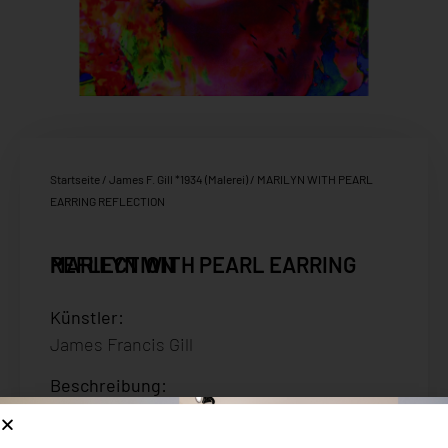
Startseite
/
James F. Gill *1934 (Malerei)
/ MARILYN WITH PEARL
EARRING REFLECTION
MARILYN WITH PEARL EARRING REFLECTION
Künstler:
James Francis Gill
Beschreibung:
Serigrafie auf Büttenpapier handsigniert
und nummeriert