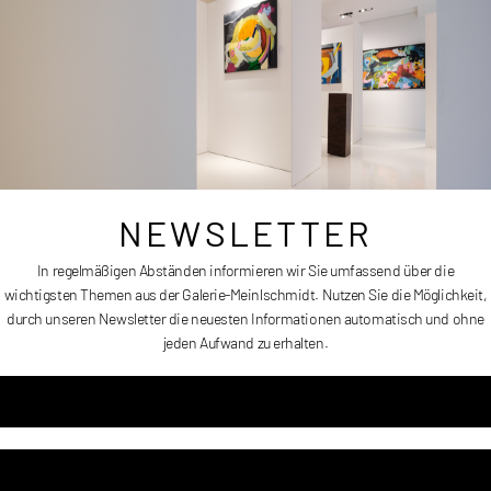
35 x 35 cm
Erscheinungsdatum:
2010
Preis:
auf Anfrage
NEWSLETTER
In regelmäßigen Abständen informieren wir Sie umfassend über die
wichtigsten Themen aus der Galerie-Meinlschmidt. Nutzen Sie die Möglichkeit,
Les petits justes I
durch unseren Newsletter die neuesten Informationen automatisch und ohne
jeden Aufwand zu erhalten.
Artikelnummer
HPS005
Kategorie
Horst Peter Schlotter *1949 (Malerei)