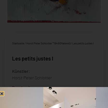
Startseite
/
Horst Peter Schlotter *1949 (Malerei)
/ Les petits justes I
Les petits justes I
Künstler:
Horst Peter Schlotter
Beschreibung:
Unikat – Pigment/Acryl auf Nessel
Größe: