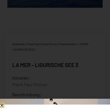
Startseite
/
Frank Paul Kistner (Foto)
/
Meeresbilder
/ LA MER –
LIGURISCHE SEE 3
LA MER – LIGURISCHE SEE 3
Künstler:
Frank Paul Kistner
Beschreibung
:
FineArt Print auf Hahnemühle PhotoRag
kaschiert auf Alu Dibond