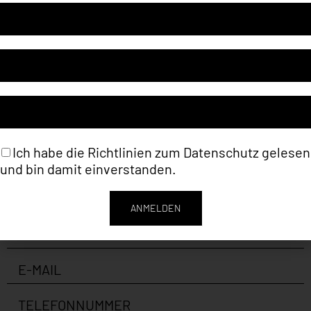
Artikelnummer
LM1525
Kategorien
Frank Paul Kistner (Foto)
,
Meeresbilder
Schlagwort
Meereshorizonte
Ich habe die Richtlinien zum
Datenschutz
gelesen
und bin damit einverstanden.
ANMELDEN