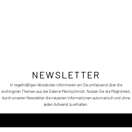
Alu-Aufhängerahmen 20 mm
Signiert und datiert
Auflage: 7 2 AP
Größe:
Variabel
Preis:
auf Anfrage (Abhängig von der Größe)
NEWSLETTER
In regelmäßigen Abständen informieren wir Sie umfassend über die
wichtigsten Themen aus der Galerie-Meinlschmidt. Nutzen Sie die Möglichkeit,
durch unseren Newsletter die neuesten Informationen automatisch und ohne
LA MER – LIGURISCHE SEE 3
jeden Aufwand zu erhalten.