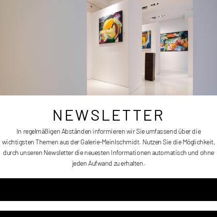
Größe:
40 x 50 cm
Erscheinungsdatum:
2024
Preis:
Auf Anfrage
NEWSLETTER
In regelmäßigen Abständen informieren wir Sie umfassend über die
wichtigsten Themen aus der Galerie-Meinlschmidt. Nutzen Sie die Möglichkeit,
durch unseren Newsletter die neuesten Informationen automatisch und ohne
GRÜNE LUSTSCHLÖSSER II
jeden Aufwand zu erhalten.
Artikelnummer
DAL028