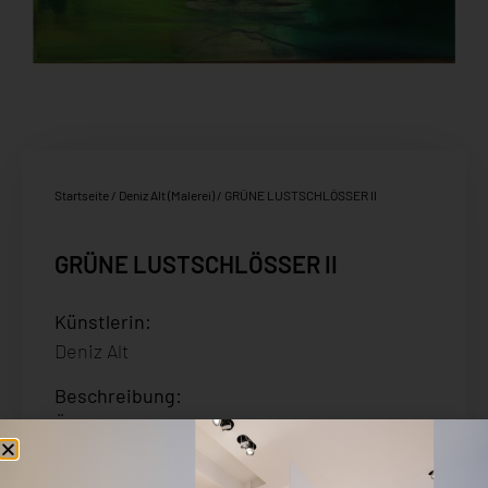
Startseite
/
Deniz Alt (Malerei)
/ GRÜNE LUSTSCHLÖSSER II
GRÜNE LUSTSCHLÖSSER II
Künstlerin:
Deniz Alt
Beschreibung
:
Öl auf Leinwand
Signiert und datiert