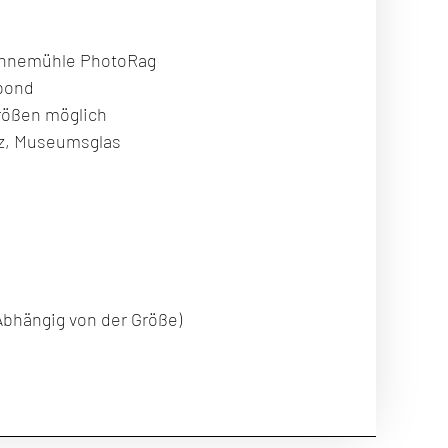
Hahnemühle PhotoRag
ibond
rößen möglich
z, Museumsglas
Abhängig von der Größe)