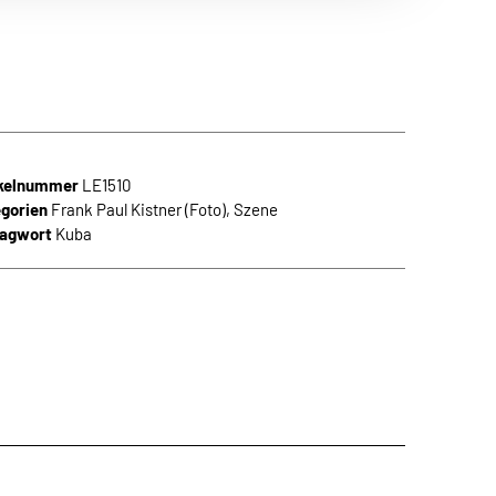
n Themen aus
 die neuesten
ikelnummer
LE1510
gorien
Frank Paul Kistner (Foto)
,
Szene
lagwort
Kuba
den.