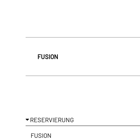
In regelmäß
der Galerie-
FUSION
Ich habe di