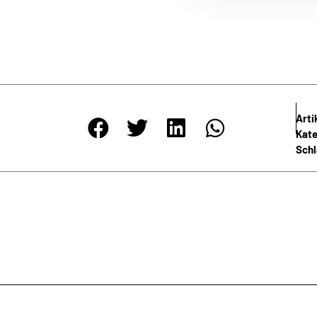
NEWSLETTER
igen Abständen informieren wir Sie umfassend über die wichtigste
Meinlschmidt. Nutzen Sie die Möglichkeit, durch unseren Newsletter
Informationen automatisch und ohne jeden Aufwand zu erhalten.
Art
Kate
Sch
e Richtlinien zum
Datenschutz
gelesen und bin damit einverstan
ANMELDEN