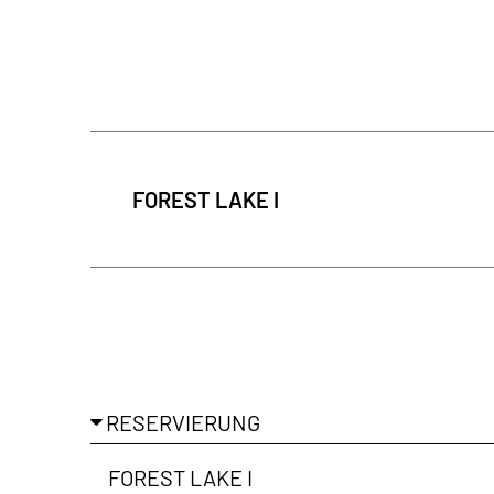
In regelmäß
der Galerie-
FOREST LAKE I
Ich habe di