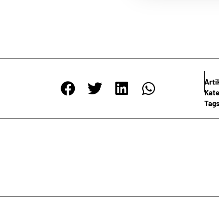
NEWSLETTER
igen Abständen informieren wir Sie umfassend über die wichtigste
Meinlschmidt. Nutzen Sie die Möglichkeit, durch unseren Newsletter
Informationen automatisch und ohne jeden Aufwand zu erhalten.
Art
Kate
Tag
e Richtlinien zum
Datenschutz
gelesen und bin damit einverstan
ANMELDEN