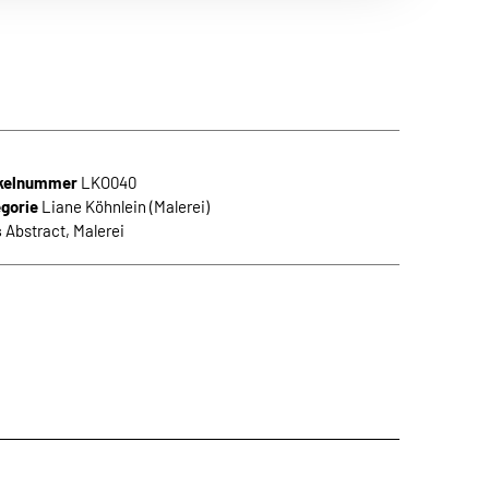
n Themen aus
 die neuesten
ikelnummer
LKO040
gorie
Liane Köhnlein (Malerei)
s
Abstract
,
Malerei
den.