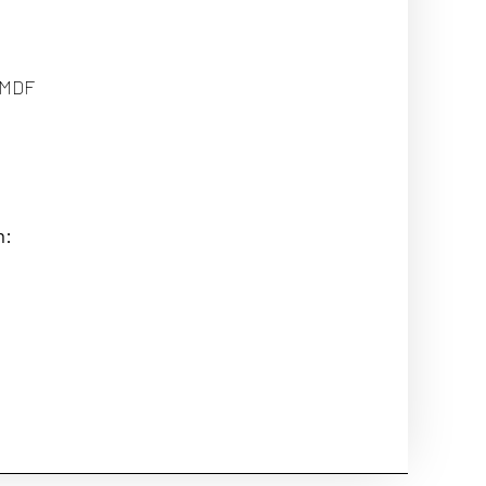
/ MDF
m: