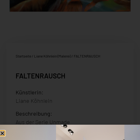
Startseite
/
Liane Köhnlein (Malerei)
/ FALTENRAUSCH
FALTENRAUSCH
Künstlerin:
Liane Köhnlein
Beschreibung
:
Aus der Serie Unmade
Acryl auf Leinwand
Signiert und datiert