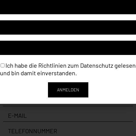
Artikelnummer
LKO010
Kategorie
Liane Köhnlein (Malerei)
Tags
Abstract
,
Malerei
Ich habe die Richtlinien zum
Datenschutz
gelesen
und bin damit einverstanden.
ANMELDEN