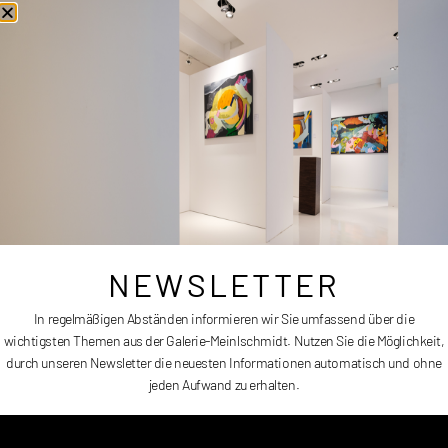
und Fotografie auf Plexiglas,
signiert und datiert
Größe:
90 x 160 cm
Erscheinungsdatum:
2023
Preis:
auf Anfrage
NEWSLETTER
In regelmäßigen Abständen informieren wir Sie umfassend über die
wichtigsten Themen aus der Galerie-Meinlschmidt. Nutzen Sie die Möglichkeit,
durch unseren Newsletter die neuesten Informationen automatisch und ohne
jeden Aufwand zu erhalten.
EVENING SUN