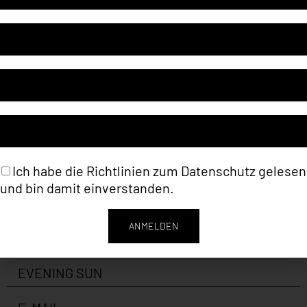
Artikelnummer
298
Kategorie
Franziska Schemel (Malerei &
Keramikarbeiten)
Schlagwort
Abstrakt
Ich habe die Richtlinien zum
Datenschutz
gelesen
und bin damit einverstanden.
ANMELDEN