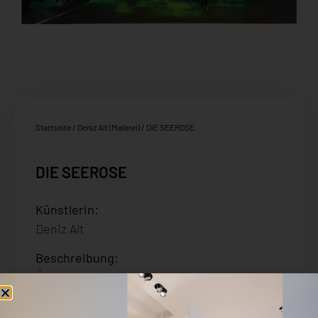
Startseite
/
Deniz Alt (Malerei)
/ DIE SEEROSE
DIE SEEROSE
Künstlerin:
Deniz Alt
Beschreibung
:
Öl auf Leinwand
Signiert und datiert