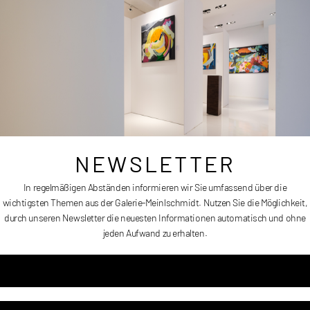
Größe:
170 x 250 cm
Erscheinungsdatum:
2026
Preis:
Auf Anfrage
NEWSLETTER
In regelmäßigen Abständen informieren wir Sie umfassend über die
wichtigsten Themen aus der Galerie-Meinlschmidt. Nutzen Sie die Möglichkeit,
durch unseren Newsletter die neuesten Informationen automatisch und ohne
DIE SEEROSE
jeden Aufwand zu erhalten.
Artikelnummer
DAL005