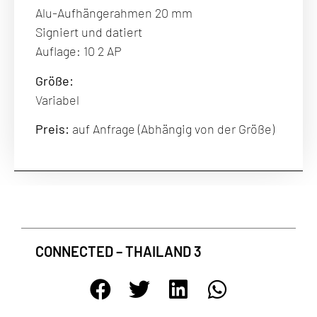
Alu-Aufhängerahmen 20 mm
Signiert und datiert
Auflage: 10 2 AP
Größe:
Variabel
Preis:
auf Anfrage (Abhängig von der Größe)
NEWSLETTER
In regelmäßigen Abständen informieren wir Sie umfassend über die
wichtigsten Themen aus der Galerie-Meinlschmidt. Nutzen Sie die
Möglichkeit, durch unseren Newsletter die neuesten Informationen
CONNECTED – THAILAND 3
automatisch und ohne jeden Aufwand zu erhalten.