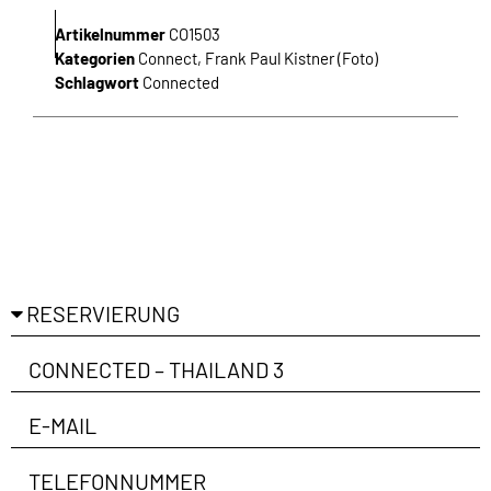
Artikelnummer
CO1503
Kategorien
Connect
,
Frank Paul Kistner (Foto)
Schlagwort
Connected
Ich habe die Richtlinien zum
Datenschutz
gelesen
und bin damit einverstanden.
ANMELDEN