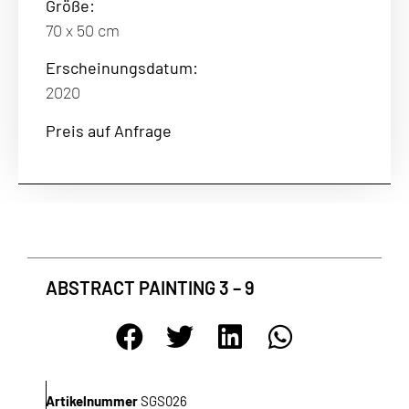
Größe:
70 x 50 cm
Erscheinungsdatum:
2020
Preis auf Anfrage
NEWSLETTER
In regelmäßigen Abständen informieren wir Sie umfassend über die
wichtigsten Themen aus der Galerie-Meinlschmidt. Nutzen Sie die
ABSTRACT PAINTING 3 – 9
Möglichkeit, durch unseren Newsletter die neuesten Informationen
automatisch und ohne jeden Aufwand zu erhalten.
Artikelnummer
SGS026