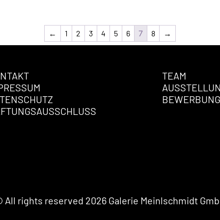
←
1
2
3
4
5
6
7
8
→
NTAKT
TEAM
PRESSUM
AUSSTELLU
TENSCHUTZ
BEWERBUN
AFTUNGSAUSSCHLUSS
 All rights reserved 2026 Galerie Meinlschmidt Gm