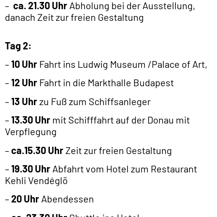
Verpflegung
–
ca.15.30 Uhr
Zeit zur freien Gestaltung
–
19.30 Uhr
Abfahrt vom Hotel zum Restaurant
Kehli Vendéglö
–
20 Uhr
Abendessen
–
ca. 23.30 Uhr
Shuttle ins Hotel
Tag 3 (Abreisetag):
–
9.30 Uhr
Treffpunkt am Hotel
–
10 Uhr
zu Fuß zum Burgviertel BUDA
– Danach kann der Tag frei gestaltet werden.
Hier einige
Tipps
:
– Besuch des Parlamentsgebäude