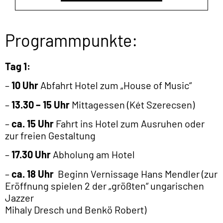
zur freien Gestaltung
–
17.30 Uhr
Abholung am Hotel
–
ca. 18 Uhr
Beginn Vernissage Hans Mendler (zur
Eröffnung spielen 2 der „größten“ ungarischen
Jazzer
Mihaly Dresch und Benkö Robert)
–
ca. 21.30 Uhr
Abholung bei der Ausstellung,
danach Zeit zur freien Gestaltung
Tag 2:
–
10 Uhr
Fahrt ins Ludwig Museum /Palace of Art,
–
12 Uhr
Fahrt in die Markthalle Budapest
–
13 Uhr
zu Fuß zum Schiffsanleger
–
13.30 Uhr
mit Schifffahrt auf der Donau mit