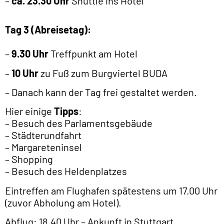
– Städterundfahrt
– Margareteninsel
– Shopping
– Besuch des Heldenplatzes
Eintreffen am Flughafen spätestens um 17.00 Uhr
(zuvor Abholung am Hotel).
Abflug: 18.40 Uhr – Ankunft in Stuttgart
voraussichtlich um 20.35 Uhr.
Galerie Meinlschmidt GmbH
Hauptwasen 6
72336 Balingen
Telefon: 07433 26088-13
E-Mail: hk@meinlschmidt.de
KONTAKT