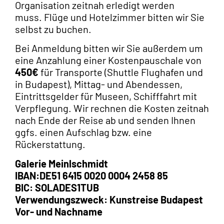
ggfs. einen Aufschlag bzw. eine
Rückerstattung.
Galerie Meinlschmidt
IBAN:DE51 6415 0020 0004 2458 85
BIC: SOLADES1TUB
Verwendungszweck: Kunstreise Budapest
Vor- und Nachname
Der Betrag setzt sich aus folgenden Punkten
zusammen: Transporte (Flughafen –
Budapest & Fahrten in Budapest), Mittag-
und Abendessen, Eintrittsgelder (für
Museen, Schiffsfahrt mit Verpflegung).
Für weitere Fragen steht ihnen Horst
Kemmler zur Verfügung:
hk@meinlschmidt.de oder 07433 2774350.