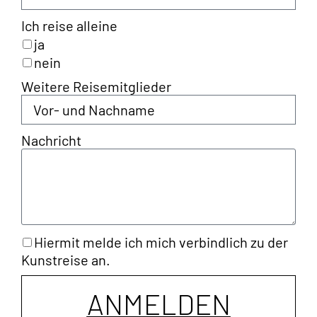
Hiermit melde ich mich verbindlich zu der
Kunstreise an.
ANMELDEN
Programmpunkte:
Tag 1:
–
10 Uhr
Abfahrt Hotel zum „House of Music“
–
13.30 – 15 Uhr
Mittagessen (Két Szerecsen)
–
ca. 15 Uhr
Fahrt ins Hotel zum Ausruhen oder