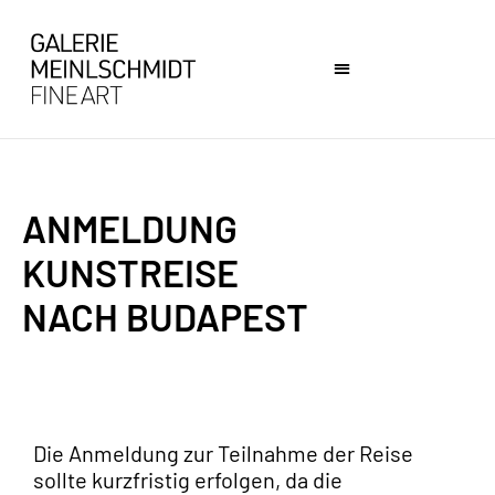
NACH BUDAPEST
Die Anmeldung zur Teilnahme der Reise
sollte kurzfristig erfolgen, da die
Organisation zeitnah erledigt werden
muss. Flüge und Hotelzimmer bitten wir Sie
selbst zu buchen.
Bei Anmeldung bitten wir Sie außerdem um
eine Anzahlung einer Kostenpauschale von
450€
für Transporte (Shuttle Flughafen und
in Budapest), Mittag- und Abendessen,
Eintrittsgelder für Museen, Schifffahrt mit
Verpflegung. Wir rechnen die Kosten zeitnah
nach Ende der Reise ab und senden Ihnen