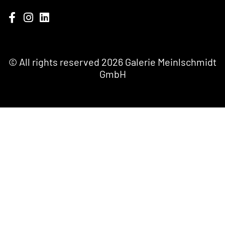
NEWSLETTER
In regelmäßigen Abständen informieren wir Sie umfassend über die
wichtigsten Themen aus der Galerie-Meinlschmidt. Nutzen Sie die Möglichkeit,
durch unseren Newsletter die neuesten Informationen automatisch und ohne
jeden Aufwand zu erhalten.