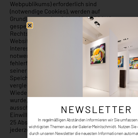
Webpublikums) erforderlich sind
(notwendige Cookies), werden auf
Grundlage von Art. 6 Abs. 1 lit. f DSGVO
gespeichert, sofern keine andere
Rechtsgrundlage angegeben wird. Der
Websitebetreiber hat ein berechtigtes
Interesse an der Speicherung von
notwendigen Cookies zur technisch
fehlerfreien und optimierten Bereitstellung
seiner Dienste. Sofern eine Einwilligung zur
Speicherung von Cookies und
vergleichbaren
Wiedererkennungstechnologien abgefragt
wurde, erfolgt die Verarbeitung
ausschließlich auf Grundlage dieser
Einwilligung (Art. 6 Abs. 1 lit. a DSGVO und §
25 Abs. 1 TTDSG); die Einwilligung ist
jederzeit widerrufbar.