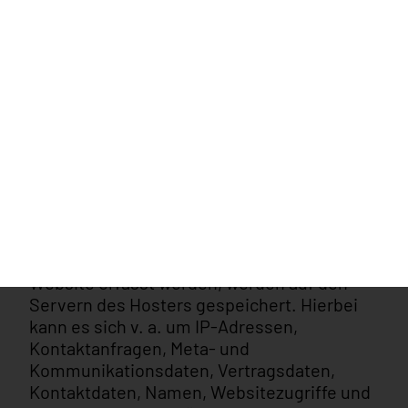
Analyseprogrammen.
Detaillierte Informationen zu diesen
Analyseprogrammen finden Sie in der
folgenden Datenschutzerklärung.
2. Hosting
Externes Hosting
Diese Website wird bei einem externen
Dienstleister gehostet (Hoster). Die
personenbezogenen Daten, die auf dieser
Website erfasst werden, werden auf den
Servern des Hosters gespeichert. Hierbei
kann es sich v. a. um IP-Adressen,
Kontaktanfragen, Meta- und
Kommunikationsdaten, Vertragsdaten,
Kontaktdaten, Namen, Websitezugriffe und