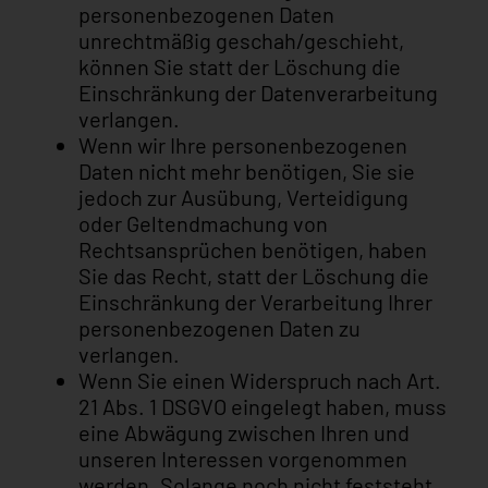
personenbezogenen Daten
NEWSLETTER
unrechtmäßig geschah/geschieht,
können Sie statt der Löschung die
In regelmäßigen Abständen informieren wir Sie umfassen
Einschränkung der Datenverarbeitung
wichtigsten Themen aus der Galerie-Meinlschmidt. Nutzen Sie d
verlangen.
durch unseren Newsletter die neuesten Informationen automa
Wenn wir Ihre personenbezogenen
jeden Aufwand zu erhalten.
Daten nicht mehr benötigen, Sie sie
jedoch zur Ausübung, Verteidigung
oder Geltendmachung von
Rechtsansprüchen benötigen, haben
Sie das Recht, statt der Löschung die
Einschränkung der Verarbeitung Ihrer
personenbezogenen Daten zu
verlangen.
Wenn Sie einen Widerspruch nach Art.
21 Abs. 1 DSGVO eingelegt haben, muss
eine Abwägung zwischen Ihren und
unseren Interessen vorgenommen
werden. Solange noch nicht feststeht,