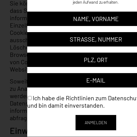
Sie können Ihren Browser so einstellen,
dass Sie über das Setzen von Cookies
informiert werden und Cookies nur im
Einzelfall erlauben, die Annahme von
Cookies für bestimmte Fälle oder generell
ausschließen sowie das automatische
Löschen der Cookies beim Schließen des
Browsers aktivieren. Bei der Deaktivierung
von Cookies kann die Funktionalität dieser
Website eingeschränkt sein.
Soweit Cookies von Drittunternehmen oder
zu Analysezwecken eingesetzt werden,
werden wir Sie hierüber im Rahmen dieser
Datenschutzerklärung gesondert
informieren und ggf. eine Einwilligung
abfragen.
Einwilligung mit Borlabs