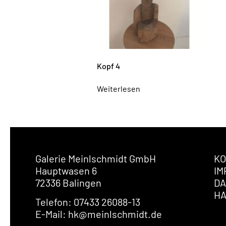
Kopf 4
Weiterlesen
Galerie Meinlschmidt GmbH
KO
Hauptwasen 6
IM
72336 Balingen
DA
H
Telefon: 07433 26088-13
E-Mail: hk@meinlschmidt.de